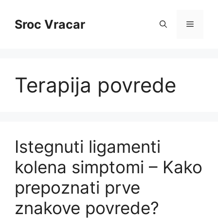
Skip
to
Sroc Vracar
Menu
content
Terapija povrede
Istegnuti ligamenti
kolena simptomi – Kako
prepoznati prve
znakove povrede?