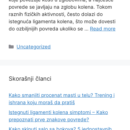
povrede se javljaju na zglobu kolena. Tokom
raznih fizičkih aktivnosti, često dolazi do
istegnuća ligamenta kolena, što može dovesti
do ozbiljnijih povreda ukoliko se …
Read more
Categories
Uncategorized
Skorašnji članci
Kako smanjiti procenat masti u telu? Trening i
ishrana koju moraš da pratiš
Istegnuti ligamenti kolena simptomi – Kako
prepoznati prve znakove povrede?
Kako skinuti salo sa bokova? 5 jednostavnih