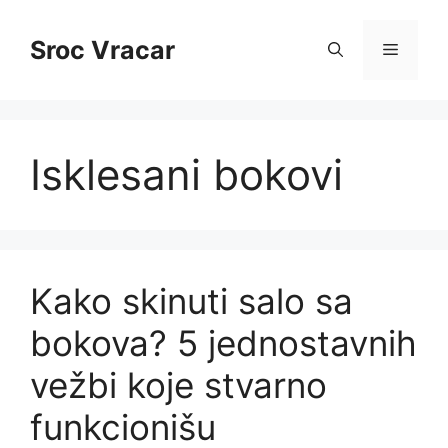
Skip
to
Sroc Vracar
Menu
content
Isklesani bokovi
Kako skinuti salo sa
bokova? 5 jednostavnih
vežbi koje stvarno
funkcionišu