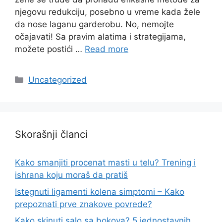
njegovu redukciju, posebno u vreme kada žele
da nose laganu garderobu. No, nemojte
očajavati! Sa pravim alatima i strategijama,
možete postići …
Read more
Categories
Uncategorized
Skorašnji članci
Kako smanjiti procenat masti u telu? Trening i
ishrana koju moraš da pratiš
Istegnuti ligamenti kolena simptomi – Kako
prepoznati prve znakove povrede?
Kako skinuti salo sa bokova? 5 jednostavnih