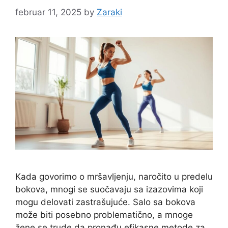
februar 11, 2025
by
Zaraki
Kada govorimo o mršavljenju, naročito u predelu
bokova, mnogi se suočavaju sa izazovima koji
mogu delovati zastrašujuće. Salo sa bokova
može biti posebno problematično, a mnoge
žene se trude da pronađu efikasne metode za